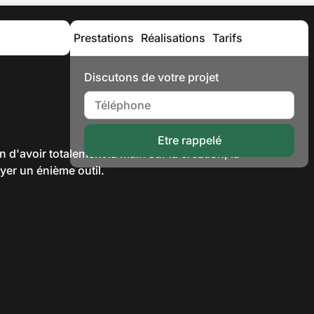
Prestations
Réalisations
Tarifs
Contact
Discutons de votre projet
Etre rappelé
 d'avoir totalement la main sur la création, la
ayer un énième outil.