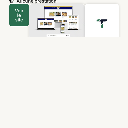
Aucune prestation
Voir
le
site
+33
(0)7
83
80
40
39
contact@t
web.fr
Mon
agenda
connecté