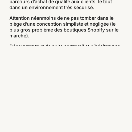
parcours d’achat de qualité aux clients, le tout
dans un environnement très sécurisé.
Attention néanmoins de ne pas tomber dans le
piège d’une conception simpliste et négligée (le
plus gros problème des boutiques Shopify sur le
marché).
Découvrez tout de suite ce travail et n’hésitez pas
à nous faire des retours :)
Prestations
Ecoconception
Création Web
E-Shop
Optimisation
SEO/SEA